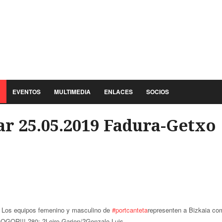
EVENTOS
MULTIMEDIA
ENLACES
SOCIOS
ar 25.05.2019 Fadura-Getxo
os equipos femenino y masculino de
#portcanteta
representen a Bizkaia co
OGOR!!! ?80: ?Leire Garjon/?Gonzalo Luis