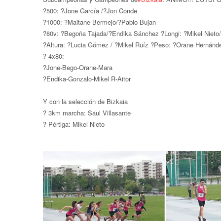
?500: ?Jone García /?Jon Conde
?1000: ?Maitane Bermejo/?Pablo Bujan
?80v: ?Begoña Tajada/?Endika Sánchez ?Longi: ?Mikel Nieto
?Altura: ?Lucia Gómez / ?Mikel Ruíz ?Peso: ?Orane Hernánde
? 4x80:
?Jone-Bego-Orane-Mara
?Endika-Gonzalo-Mikel R-Aitor
Y con la selección de Bizkaia
? 3km marcha: Saul Villasante
? Pértiga: Mikel Nieto