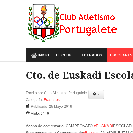
INICIO
EL CLUB
FEDERADOS
ESCOLARES
Cto. de Euskadi Escol
Escrito por
Club Atletismo Portugalete
Categoría:
Escolares
Publicado: 25 Mayo 2019
Visto: 3146
Acaba de comenzar el CAMPEONATO
#EUSKADI
ESCOLAR. L
Subcampeonas y Campeones de
#Bizkaia
. ÁNIMO!!! EUTSI G